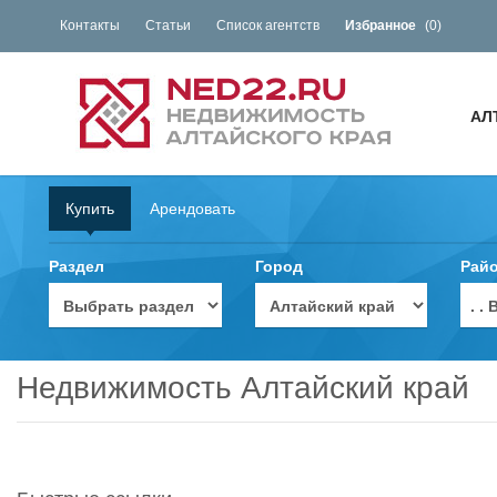
Контакты
Статьи
Список агентств
Избранное
(
0
)
АЛ
Купить
Арендовать
Раздел
Город
Рай
. 
Недвижимость Алтайский край