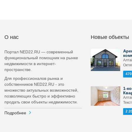
О нас
Новые объекты
Аре
Портал NED22.RU — современный
ком
функциональный помощник на рынке
Алта
недвижимости в интернет-
Октя
пространстве.
470
Для профессионалов рынка и
собственников NED22.RU - это
1-ко
множество актуальных возможностей,
Ква
позволяющих быстро и эффективно
Алтай
продать свои объекты недвижимости.
Текс
2 2
Подробнее