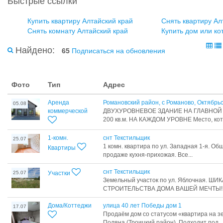
Быстрые ссылки
Купить квартиру Алтайский край
Снять квартиру Ал
Снять комнату Алтайский край
Купить дом или ко
Найдено:
65
Подписаться на обновления
Фото
Тип
Адрес
Аренда
Романовский район, с Романово, Октябрьс
05.08
коммерческой
ДВУХУРОВНЕВОЕ ЗДАНИЕ НА ГЛАВНОЙ
200 кв.м. НА КАЖДОМ УРОВНЕ Место, кото
1-комн.
снт Текстильщик
25.07
1 комн. квартира по ул. Западная 1-я. Об
Квартиры
продаже кухня-прихожая. Все...
снт Текстильщик
25.07
Участки
Земельный участок по ул. Яблочная. Ш
СТРОИТЕЛЬСТВА ДОМА ВАШЕЙ МЕЧТЫ! В
Дома/Коттеджи
улица 40 лет Победы дом 1
17.07
Продаём дом со статусом «квартира на з
Поляна (Троицкий район). Подходит под...