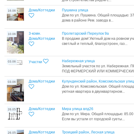
для строительства рядом с...
Дома/Коттеджи
Пушкина улица
16.06
Дом по ул. Пушкина. Общей площадью: 37.
дома в районе Рем. завода в...
3-комн.
Пролетарский Переулок 9а
10.06
Дома/Коттеджи
В продаже дом! Уютный дом на ровном уча
светлый и теплый, благоустроен, газ...
Набережная улица
03.06
Участки
Земельный участок по ул. Набережная
ПОД ФЕРМЕРСКИЙ ИЛИ КОММЕРЧЕСКИЙ
Дома/Коттеджи
Кулундинский район, Комсомольская ули
03.06
Дом по ул. Комсомольская. Общей площадь
уютная квартира в двухквартирном...
Дома/Коттеджи
Мира улица влд26
26.05
Дом по ул. Мира. Общей площадью: 85.00
Если вы устали от городской суеты...
Дома/Коттеджи
Троицкий район, Лесная улица
26.05