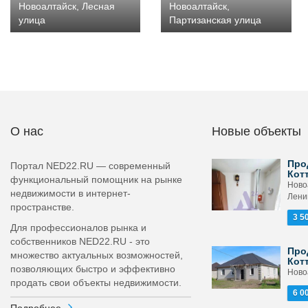
Новоалтайск, Лесная
Новоалтайск,
улица
Партизанская улица
О нас
Новые объекты
Про
Портал NED22.RU — современный
Кот
функциональный помощник на рынке
Ново
недвижимости в интернет-
Лени
пространстве.
3 5
Для профессионалов рынка и
собственников NED22.RU - это
Про
множество актуальных возможностей,
Кот
позволяющих быстро и эффективно
Ново
продать свои объекты недвижимости.
6 0