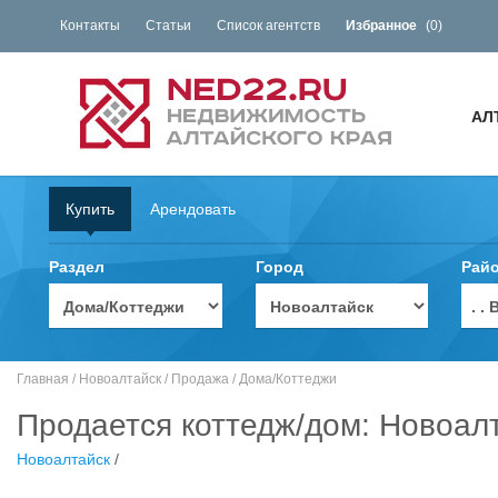
Контакты
Статьи
Список агентств
Избранное
(
0
)
АЛ
Купить
Арендовать
Раздел
Город
Рай
. 
Главная
/
Новоалтайск
/
Продажа
/
Дома/Коттеджи
Продается коттедж/дом: Новоалт
Новоалтайск
/