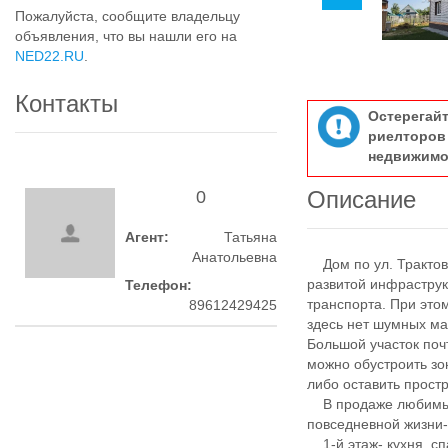
Пожалуйста, сообщите владельцу
объявления, что вы нашли его на
NED22.RU
.
Контакты
Остерегай
риелтор
недвижимо
Описание
0
Агент:
Татьяна
Анатольевна
Дом по ул. Трактова
развитой инфраструк
Телефон:
транспорта. При это
89612429425
здесь нет шумных ма
Большой участок почт
можно обустроить зо
либо оставить простр
В продаже любимый 
повседневной жизни
1-й этаж- кухня, сп