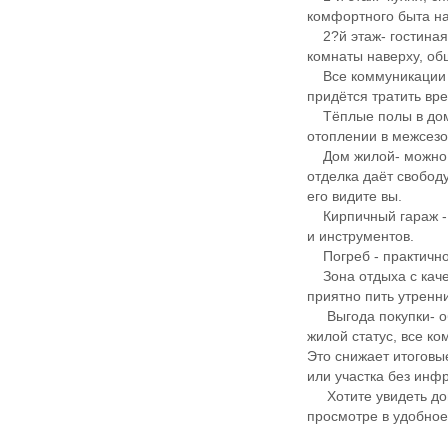
комфортного быта на
2?й этаж- гостиная 
комнаты наверху, об
Все коммуникации уж
придётся тратить вр
Тёплые полы в доме 
отоплении в межсезо
Дом жилой- можно за
отделка даёт свобод
его видите вы.
Кирпичный гараж - 
и инструментов.
Погреб - практичное
Зона отдыха с качел
приятно пить утренн
Выгода покупки- объ
жилой статус, все к
Это снижает итоговы
или участка без инф
Хотите увидеть дом
просмотре в удобное